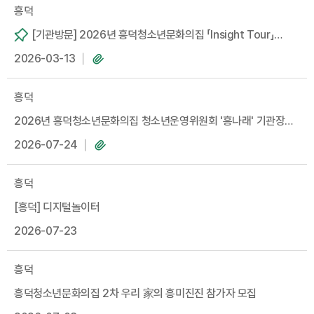
흥덕
[기관방문] 2026년 흥덕청소년문화의집 「Insight Tour」
2026-03-13
프로그램 참여 안내
흥덕
2026년 흥덕청소년문화의집 청소년운영위원회 '흥나래' 기관장
간담회 건의사항 및 조치사항
2026-07-24
흥덕
[흥덕] 디지털놀이터
2026-07-23
흥덕
흥덕청소년문화의집 2차 우리 家의 흥미진진 참가자 모집