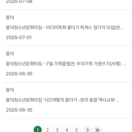
2026-07-08
흥덕
흥덕청소년문화의집 - 미디어특화 흥더기 픽쳐스 참가자 모집(연령
하향, 2차 운영시간 오전대로 변경)
2026-07-01
흥덕
흥덕청소년문화의집 - 7월 가족愛발견: 우리가족 가훈쓰기(서예) -
참가자 모집
2026-06-30
흥덕
흥덕청소년문화의집 '시간여행자 흥더기 -창의 융합 역사교육'
참가자 모집
2026-06-30
1
2
3
4
5