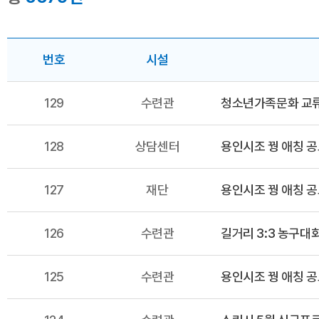
번호
시설
129
수련관
청소년가족문화 교류
128
상담센터
용인시조 꿩 애칭 
127
재단
용인시조 꿩 애칭 
126
수련관
길거리 3:3 농구대
125
수련관
용인시조 꿩 애칭 