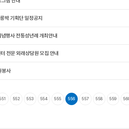
로그램 안내
토) 조롱박 기획단 일정공지
 기념행사 전통성년례 개최안내
 전문 외래상담원 모집 안내
원봉사
551
552
553
554
555
556
557
558
559
56