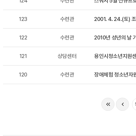
124
수련관
스쿼시 5월 신규프
123
수련관
2001. 4. 24.(
122
수련관
2010년 성년의 날
121
상담센터
용인시청소년지원센터
120
수련관
장애체험 청소년자