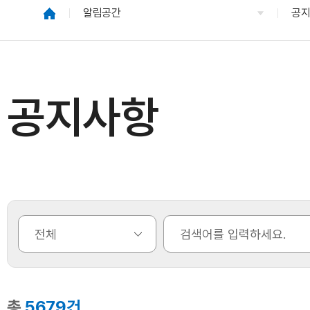
알림공간
공
공지사항
총
5679건