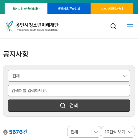
용인시 청소년미래재단
생활체육/문화강좌
프로그램 통합안내
공지사항
검색
총
5676건