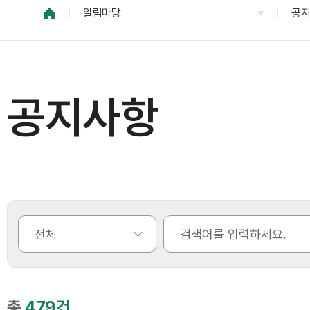
알림마당
공
공지사항
총
479건