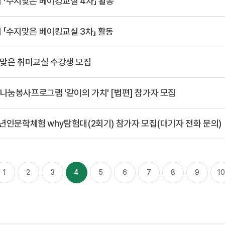
「수지맞은 베이킹교실 4차」 활동
「수지맞은 베이킹교실 3차」 활동
지맞은 취미교실 수강생 모집
나눔봉사프로그램 '같이의 가치' [법편] 참가자 모집
소년인문학체험 why탐험대(2회기) 참가자 모집(대기자 전화 문의)
1
2
3
4
5
6
7
8
9
10