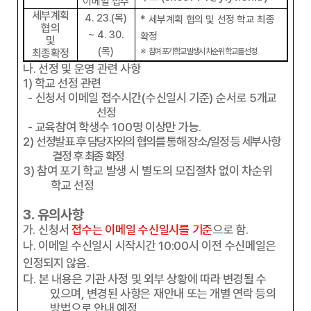
이메일 접수
세부계획
4. 23.(
목
)
*
세부계획 협의 및 선정 학교 최종
협의
~ 4. 30.
확정
및
(
목
)
최종확정
※
참여 포기학교 발생시 차순위 학교를 선정
나
.
선정 및 운영 관련 사항
1)
학교 선정 관련
-
신청서 이메일 접수시간
(
수신일시 기준
)
순서로
5
개교
선정
-
교육참여 학생수
100
명 이상만 가능
.
2)
선정발표 후 담당자와의 협의를 통해 장소
/
일정 등 세부사항
결정 후 최종 확정
3)
참여 포기 학교 발생 시 별도의 모집절차 없이 차순위
학교 선정
3.
유의사항
가
.
신청서
접수는 이메일 수신일시를 기준
으로 함
.
나
.
이메일 수신일시 시작시간
10:00
시 이전 수신메일은
인정되지 않음
.
다.
본 내용은 기관 사정 및 외부 상황에 따라 변경될 수
있으며
,
변경된 사항은 재안내 또는 개별 연락 등의
방법으로 안내 예정