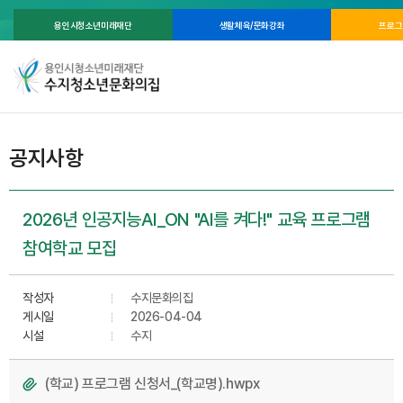
용인시청소년미래재단
생활체육/문화강좌
프로그
공지사항
2026년 인공지능AI_ON "AI를 켜다!" 교육 프로그램
참여학교 모집
작성자
수지문화의집
게시일
2026-04-04
시설
수지
(학교) 프로그램 신청서_(학교명).hwpx