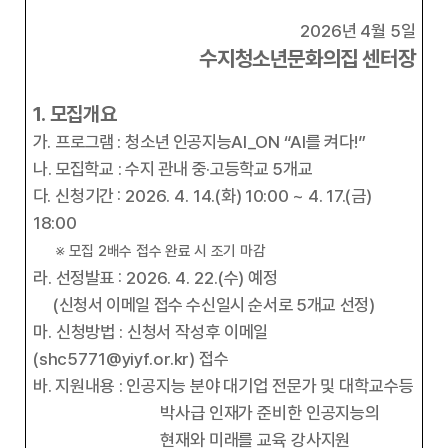
2026
년
4
월
5
일
수지청소년문화의집 센터장
1.
모집개요
가
.
프로그램
:
청소년 인공지능
AI_ON “AI
를 켜다
!”
나
.
모집학교
:
수지 관내
중
·
고등학교
5
개교
다
.
신청기간
: 2026. 4
. 14.(
화
) 10:00 ~ 4. 17.(
금
)
18:00
※
모집
2
배수 접수 완료 시 조기 마감
라
.
선정발표
: 2026. 4. 22.(
수
)
예정
(
신청서 이메일 접수 수신일시 순서로
5
개교 선정
)
마
.
신청방법
:
신청서 작성후 이메일
(shc5771@yiyf.or.kr)
접수
바
.
지원내용
:
인공지능 분야 대기업 전문가 및 대학교수등
박사급 인재가 준비한 인공지능의
현재와 미래를 교육 강사지원