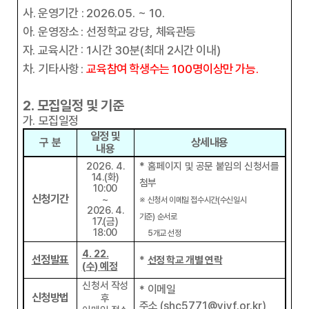
사
.
운영기간
:
2026.05. ~ 10.
아
.
운영장소
:
선정학교 강당
,
체육관등
자
.
교육시간
: 1
시간
30
분
(
최대
2
시간 이내
)
차
.
기타사항
:
교육참여 학생수는
100
명이상만 가능
.
2.
모집일정 및 기준
가
.
모집일정
일정 및
구 분
상세내용
내용
2026. 4
.
*
홈페이지 및 공문 붙임의 신청서를
14.(
화
)
첨부
10:00
신청기간
~
※
신청서 이메일 접수시간
(
수신일시
2026. 4.
기준
)
순서로
17.(
금
)
18:00
5
개교 선정
4. 22.
선정발표
*
선정 학교 개별 연락
(
수
)
예정
신청서 작성
이메일
*
신청방법
후
주소
(shc5771@yiyf.or.kr)