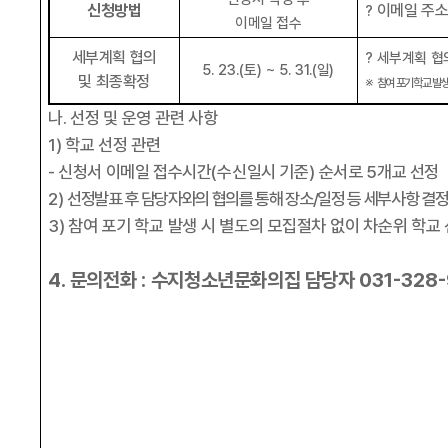
신청방법
이메일 주
?
이메일 접수
세부계획 협의
?
세부계획 협의
5. 23.(
토
) ~ 5. 31.(
일
)
및 최종확정
※
참여 포기학교 발생
나
.
선정 및 운영 관련 사항
1)
학교 선정 관련
-
신청서 이메일 접수시간
(
수신일시 기준
)
순서로
5
개교 선정
2)
선정발표 후 담당자와의 협의를 통해 장소
/
일정 등 세부사항 결정
3)
참여 포기 학교 발생 시 별도의 모집절차 없이 차순위 학교
4.
문의전화
:
수지청소년문화의집 담당자
031-328