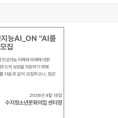
공지능
AI_ON “AI
를
재모집
인공지능 이해와 미래에 대한
기주도적 성장을 지원하기 위해
를 다음과 같이 모집하오니
,
많은
2026
년
4
월
18
일
수지청소년문화의집 센터장