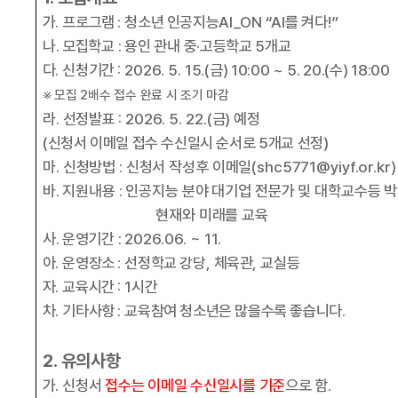
가
.
프로그램
:
청소년 인공지능
AI_ON “AI
를 켜다
!”
나
.
모집학교
:
용인 관내
중
·
고등학교
5
개교
다
.
신청기간
: 2026. 5
. 15.(
금
) 10:00 ~ 5. 20.(
수
) 18:00
※
모집
2
배수 접수 완료 시 조기 마감
라
.
선정발표
: 2026. 5. 22.(
금
)
예정
(
신청서 이메일 접수 수신일시 순서로
5
개교 선정
)
마
.
신청방법
:
신청서 작성후 이메일
(shc5771@yiyf.or.kr
바
.
지원내용
:
인공지능 분야 대기업 전문가 및 대학교수등 
현재와 미래를 교육
사
.
운영기간
:
2026.06. ~ 11.
아
.
운영장소
:
선정학교 강당
,
체육관
,
교실등
자
.
교육시간
: 1
시간
차
.
기타사항
:
교육참여 청소년은 많을수록 좋습니다
.
2.
유의사항
가
.
신청서
접수는 이메일 수신일시를 기준
으로 함
.