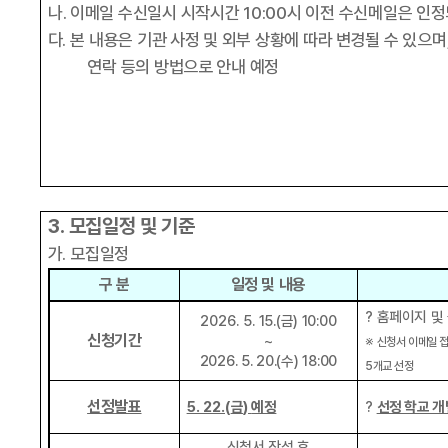
나
.
이메일 수신일시 시작시간
10:00
시 이전 수신메일은 인정
다
.
본 내용은 기관 사정 및 외부 상황에 따라 변경될 수 있으며
연락 등의 방법으로 안내 예정
3.
모집일정 및 기준
가
.
모집일정
구 분
일정 및 내용
?
홈페이지 및
2026. 5
. 15.(
금
) 10:00
신청기간
~
※
신청서 이메일 
2026. 5. 20.(
수
) 18:00
5
개교 선정
선정발표
5. 22.(
금
)
예정
?
선정 학교 개
신청서 작성 후