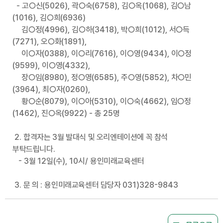
-
고
○
신
(5026),
곽
○
숙
(6758),
김
○
옥
(1068),
김
○
남
(1016),
김
○
희
(6936)
김
○
정
(4996),
김
○
하
(3418),
박
○
희
(1012),
서
○
득
(7271),
오
○
화
(1891),
이
○
자
(0388),
이
○
리
(7616),
이
○
영
(9434),
이
○
정
(9599),
이
○
영
(4332),
장
○
임
(8980),
정
○
영
(6585),
주
○
영
(5852),
차
○
민
(3964),
최
○
자
(0260),
황
○
순
(8079),
이
○
아
(5310),
이
○
숙
(4662),
임
○
정
(1462),
진
○
옥
(9922) -
총
25
명
2.
합격자는
3
월 발대식 및 오리엔테이션에 꼭 참석
부탁드립니다
.
- 3
월
12
일
(
수
), 10
시
/
용인미래교육센터
3.
문 의
:
용인미래교육센터 담당자
031)328-9843