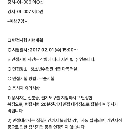
강사-01-006 이○선
강사-01-007 이○연
–
이상
7
명
–
□
면접시험 시행계획
○
시험일시
: 2017. 02. 01.(
수
) 15:00
～
※ 면접시험 시간은 상황에 따라 지연 될 수 있습니다.
○ 면접장소 : 청소년수련관 4층 다목적실
○ 면접시험 방법 : 구술시험
○ 응시자 유의사항
1) 응시자는 신분증, 필기도구를 지참하시고 단정한
복장으로,
면접시험
2
0
분
전까지 면접 대기장소로 집결
하여 주시기
바랍니다.
2) 면접대상자는 집결시간까지 불참할 경우 자동 탈락되며, 개인사정
등으로 인한 참석지연 등은 인정되지 않습니다.