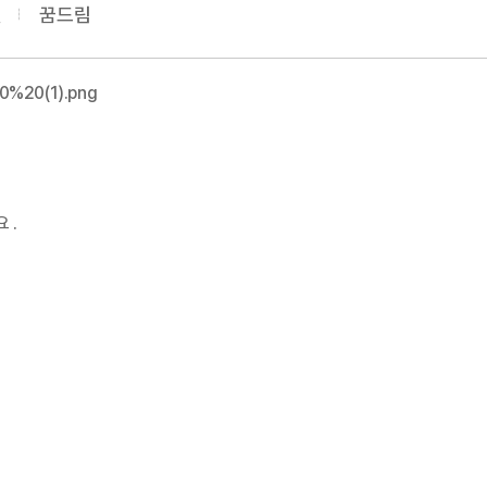
설
꿈드림
 .
접 컨설팅