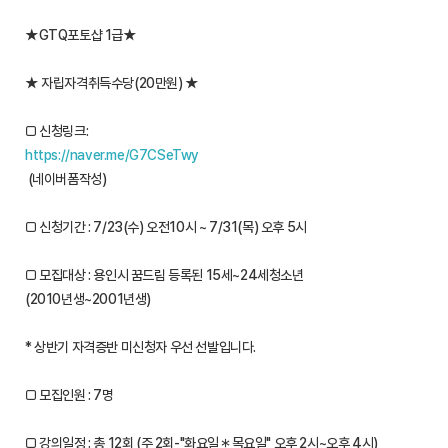
★GTQ포토샵 1급★
★ 자립자격취득수당(20만원) ★
□ 신청링크:
https://naver.me/G7CSeTwy
(네이버폼작성)
□ 신청기간 : 7/23(수) 오전10시 ~ 7/31(목) 오후 5시
□ 모집대상 : 용인시 꿈드림 등록된 15세~24세청소년
(2010년생~2001년생)
* 상반기 자격증반 미신청자 우선 선발입니다.
□ 모집인원 : 7명
□ 강의일정 : 총 12회 (주 2회-"화요일＊목요일" 오후 2시~오후 4시)