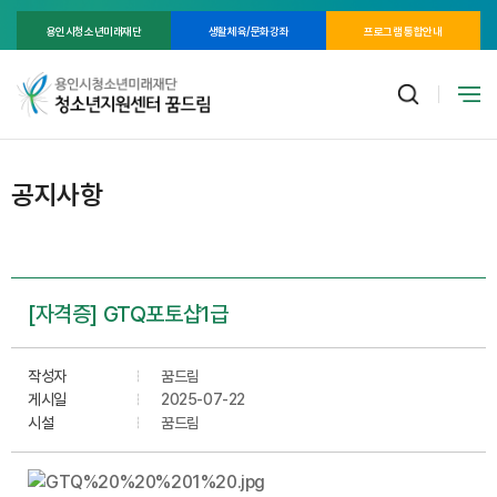
용인시청소년미래재단
생활체육/문화강좌
프로그램 통합안내
공지사항
[자격증] GTQ포토샵1급
작성자
꿈드림
게시일
2025-07-22
시설
꿈드림