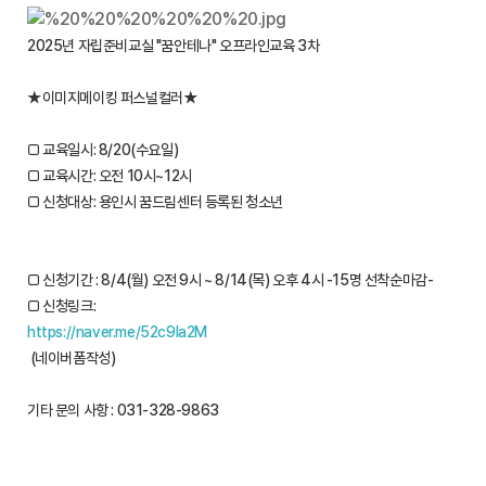
2025년 자립준비교실 "꿈안테나" 오프라인교육 3차
★이미지메이킹 퍼스널컬러★
□ 교육일시: 8/20(수요일)
□ 교육시간: 오전 10시~12시
□ 신청대상: 용인시 꿈드림센터 등록된 청소년
□ 신청기간 : 8/4(월) 오전 9시 ~ 8/14(목) 오후 4시 -15명 선착순마감-
□ 신청링크:
https://naver.me/52c9la2M
(네이버폼작성)
기타 문의 사항 : 031-328-9863