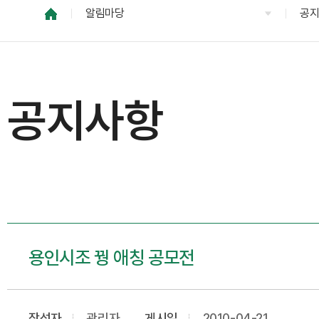
알림마당
공
공지사항
용인시조 꿩 애칭 공모전
작성자
관리자
게시일
2010-04-21