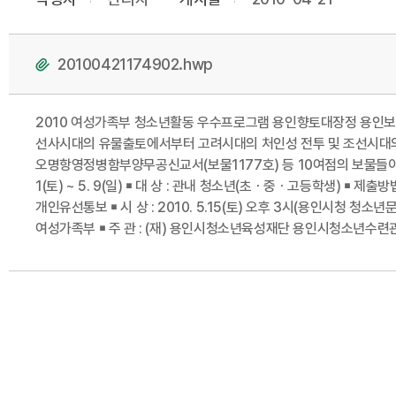
20100421174902.hwp
2010 여성가족부 청소년활동 우수프로그램 용인향토대장정 용인보물
선사시대의 유물출토에서부터 고려시대의 처인성 전투 및 조선시대의 
오명항영정병함부양무공신교서(보물1177호) 등 10여점의 보물들이 보
1(토) ~ 5. 9(일) ￭ 대 상 : 관내 청소년(초ㆍ중ㆍ고등학생) ￭ 제출
개인유선통보 ￭ 시 상 : 2010. 5.15(토) 오후 3시(용인시청 청소년문
여성가족부 ￭ 주 관 : (재) 용인시청소년육성재단 용인시청소년수련