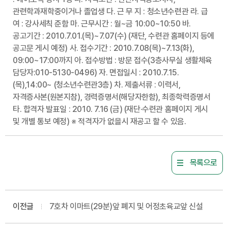
관련학과재학중이거나 졸업생 다. 근 무 지 : 청소년수련관 라. 급
여 : 강사세칙 준함 마. 근무시간 : 월~금 10:00~10:50 바.
공고기간 : 2010.7.01.(목)~7.07(수) (재단, 수련관 홈페이지 등에
공고문 게시 예정) 사. 접수기간 : 2010.7.08(목)~7.13(화),
09:00~17:00까지 아. 접수방법 : 방문 접수(3층사무실 생활체육
담당자:010-5130-0496) 자. 면접일시 : 2010.7.15.
(목),14:00~ (청소년수련관3층) 차. 제출서류 : 이력서,
자격증사본(원본지참), 경력증명서(해당자한함), 최종학력증명서
타. 합격자 발표일 : 2010. 7.16 (금) (재단·수련관 홈페이지 게시
및 개별 통보 예정) ※ 적격자가 없을시 재공고 할 수 있음.
목록으로
이전글
7호차 이마트(29분)앞 폐지 및 어정초육교앞 신설