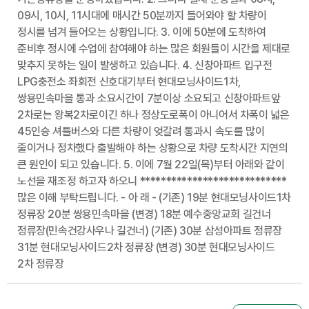
09시, 10시, 11시대에 매시간 50분까지 들어와야 할 차량이
정시를 넘겨 들어오는 상황입니다. 3. 이에 50분에 도착하여
준비후 정시에 수업에 참여해야 하는 많은 회원들이 시간을 제대로
맞추지 못하는 일이 발생하고 있습니다. 4. 신창아파트 입구전
LPG충전소 좌회전 신호대기부터 현대모닝사이드1차,
쌍용민속마을 통과 소요시간이 7분이상 소요되고 신창아파트앞
2차로는 왕복2차로이긴 하나 정상도로폭이 아니어서 차폭이 넓은
45인승 셔틀버스와 다른 차량이 엊갈려 통과시 속도를 많이
줄이거나 정차했다 출발해야 하는 상황으로 차량 도착시간 지연의
큰 원인이 되고 있습니다. 5. 이에 7월 22일(목)부터 아래와 같이
노선을 재조정 하고자 하오니 ****************************
많은 이해 부탁드립니다. - 아 래 - (기존) 19분 현대모닝사이드1차
정류장 20분 쌍용민속마을 (변경) 18분 예수중앙교회 길건너
정류장(민속건강사우나 길건너) (기존) 30분 삼성아파트 정류장
31분 현대모닝사이드2차 정류장 (변경) 30분 현대모닝사이드
2차 정류장