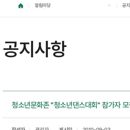
알림마당
공
공지사항
청소년문화존 "청소년댄스대회" 참가자 모
작성자
관리자
게시일
2010-09-03