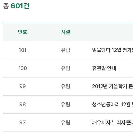
총
601건
번호
시설
101
유림
얼을담다 12월 평가
100
유림
휴관일 안내
99
유림
2012년 가을학기 
98
유림
청소년동아리 12월 
97
유림
깨우치자!누리자!즐기