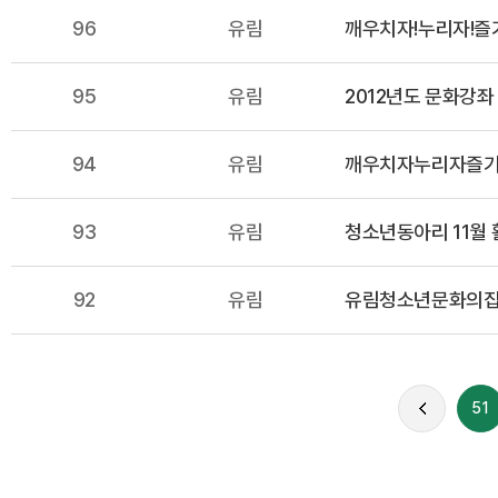
96
유림
깨우치자!누리자!즐기자
95
유림
2012년도 문화강
94
유림
깨우치자누리자즐기자
93
유림
청소년동아리 11월 
92
유림
유림청소년문화의집 
51