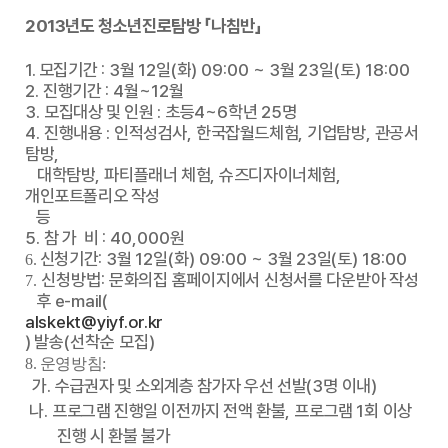
2013년도
청소년진로탐방
「
나침반
」
1. 모집기간
: 3
월
12
일
(
화
) 09:00 ~ 3
월
23
일
(
토
) 18:00
2.
진행기간
: 4
월
~12
월
3.
모집대상 및 인원
:
초등
4~6
학년
25
명
4.
진행내용
:
인적성검사
,
한국잡월드체험
,
기업탐방
,
관공서
탐방
,
대학탐방
,
파티플래너 체험
,
슈즈디자이너체험
,
개인포트폴리오 작성
등
5.
참 가 비
: 40,000
원
신청기간
: 3
월
12
일
(
화
) 09:00 ~ 3
월
23
일
(
토
) 18:00
6.
신청방법
:
문화의집 홈페이지에서 신청서를 다운받아 작성
7.
후
e-mail(
alskekt@yiyf.or.kr
)
발송
(
선착순 모집
)
8. 운영방침:
가
.
수급권자 및 소외계층 참가자 우선 선발
(3
명 이내
)
나.
프로그램 진행일 이전까지 전액 환불
,
프로그램
1
회
이상
진행 시
환불 불가