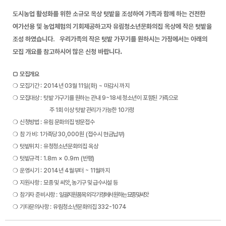
도시농업 활성화를 위한 소규모 옥상 텃밭을 조성하여 가족과 함께 하는 건전한
여가선용 및 농업체험의 기회제공하고자 유림청소년문화의집 옥상에 작은 텃밭을
조성 하였습니다. 우리가족의 작은 텃밭 가꾸기를 원하시는 가정에서는
아래의
.
모집 개요를 참고하시어 많은 신청 바랍니다
□
모집개요
❍
모집기간
:
2014
년
03
월
11
일
(
화
) ~
마감시 까지
❍
모집대상
:
텃밭 가구기를 원하는
관내
9~18
세 청소년이 포함된 가족으로
주
1
회 이상 텃밭 관리가 가능한
10
가정
❍
신청방법
:
유림 문화의집 방문접수
❍
참 가 비
: 1
가족당
30,000
원
(
접수시 현금납부
)
❍
텃밭위치
:
유청청소년문화의집 옥상
❍
텃밭규격
: 1.8m × 0.9m (
반평
)
❍
운영시기
: 2014
년
4
월부터
~ 11
월까지
❍
지원사항
:
묘
종 및 씨앗
,
농기구 및 급수시설 등
❍
참가자 준비사항
:
일괄지원 품목 외 각 가정에서 원하는 묘
종 및 씨앗
❍
기타문의사항
:
유림청소년문화의집
332-1074