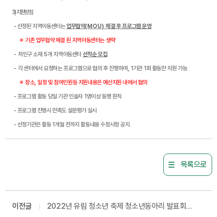
3) 지원방침
-
선정된 지역아동센터는
업무협약
(MOU)
체결 후 프로그램 운영
※
기존 업무협약 체결 된 지역아동센터는 생략
-
처인구 소재
5
개 지역아동센터
선착순 모집
-
각 센터에서 요청하는 프로그램으로 협의 후 진행하며
, 1
기관
1
회 활동만 지원 가능
※
장소
,
일정 및 참여인원등 지원내용은 예산지원 내에서 협의
-
프로그램 활동 당일 기관 인솔자
1
명이상 동행 원칙
-
프로그램 진행시 만족도 설문평가 실시
-
선정기관은 활동
1
개월 전까지 활동내용 수정사항 공지
목록으로
이전글
2022년 유림 청소년 축제 청소년동아리 발표회