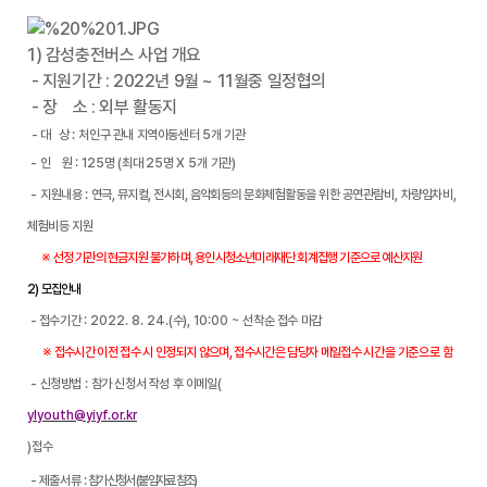
1) 감성충전버스 사업 개요
- 지원기간 : 2022년 9월 ~ 11월중 일정협의
- 장 소 : 외부 활동지
-
대 상
:
처인구 관내 지역아동센터
5
개 기관
-
인 원
: 125
명
(
최대
25
명
X 5
개 기관
)
-
지원내용
:
연극
,
뮤지컬
,
전시회
,
음악회등의 문화체험활동을 위한
공연관람비
,
차량임차비
,
체험비등 지원
※
선정 기관의 현금지원 불가하며
,
용인시청소년미래재단 회계집행 기준으로 예산지원
2
) 모집안내
-
접수기간
: 2022. 8. 24.(
수
), 10:00 ~
선착순 접수 마감
※
접수시간 이전 접수 시 인정되지 않으며
,
접수시간은 담당자 메일접수
시간을 기준으로 함
-
신청방법
:
참가 신청서 작성 후 이메일
(
ylyouth@yiyf.or.kr
)
접수
-
제출서류
:
참가 신청서
(
붙임자료 참조
)