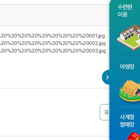
수련원
이용
야영장
목록으로
사계절
썰매장