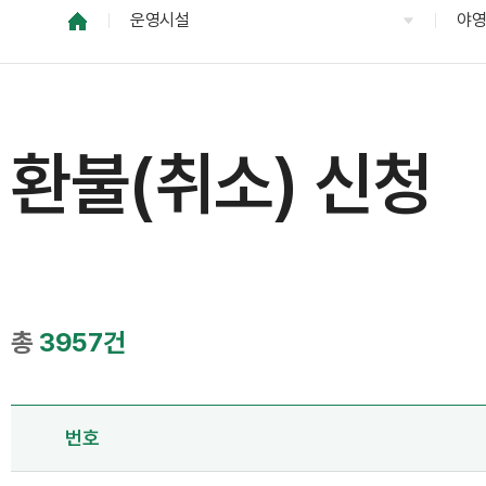
운영시설
야
환불(취소) 신청
총
3957건
번호