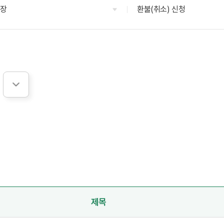
영장
환불(취소) 신청
제목