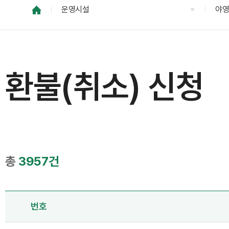
운영시설
야
환불(취소) 신청
총
3957건
번호