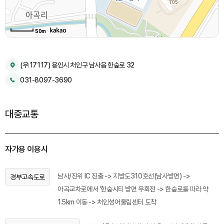
50m
(우:17117) 용인시 처인구 남사읍 한숲로 32
031-8097-3690
대중교통
자가용 이용시
남사/진위 IC 진출 -> 지방도310호선(남사방면) ->
경부고속도로
아곡교차로에서 ‘한숲시티 방면 우회전 -> 한숲로를 따라 약
1.5km 이동 -> 처인성어울림센터 도착