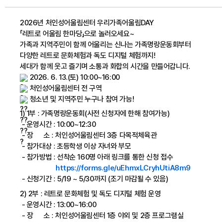
2026년 처인성어울림센터 우리가족어울림DAY 
「레트로 어울림 한마당」으로 놀러오세요~ 
가족과 지역주민이 함께 어울리는 신나는 가족명랑운동회부터
다양한 레트로 문화체험과 독도 디지털 체험까지!
세대가 함께 웃고 즐기며 소통과 화합의 시간을 만들어갑니다.
 2026. 6. 13.(토) 10:00~16:00
 처인성어울림센터 전 구역
 청소년 및 지역주민 누구나 참여 가능!
1) 1부 : 가족명랑운동회(사전 신청자에 한해 참여가능)  
 - 운영시간 : 10:00~12:30
 - 장      소 : 처인성어울림센터 3층 다목적체육관
 - 참가대상 : 초등학생 이상 자녀와 부모
 - 참가방법 : 선착순 160명 아래 링크를 통한 신청 접수
https://forms.gle/uEhmxLCryhUtiA8m9
 - 신청기간 : 5/19 ~ 5/30까지 (조기 마감될 수 있음)
2) 2부 : 레트로 문화체험 및 독도 디지털 체험 운영
 - 운영시간 : 13:00~16:00
 - 장      소 : 처인성어울림센터 1층 야외 및 2층 프로그램실