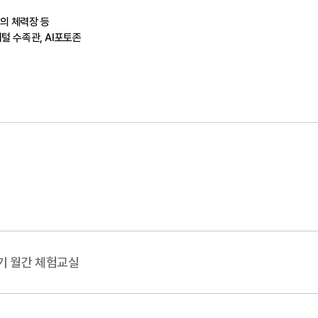
억의 체력장 등
디지털 수족관, AI포토존
6월 테라리움만들기 월간 체험교실