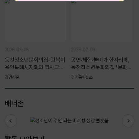
2026-08-08
2026-07-09
동천청소년문화의집-광복회
공연·체험·놀이가 한자리에,
용인특례시지회와 역사교육
동천청소년문화의집 「문화가
협력 업무협약 체결
있는 동천 아트살롱」성황리
경인신문
경기용인뉴스
마무리
배너존