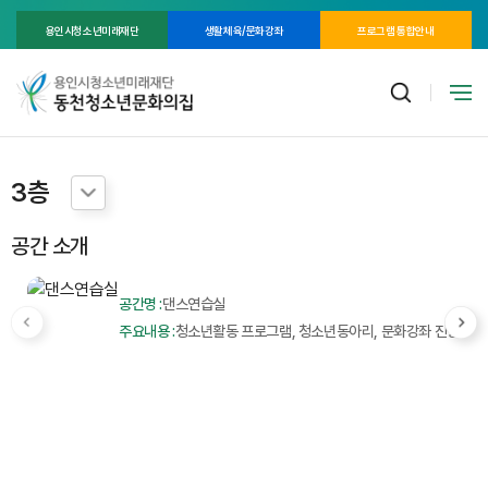
용인시청소년미래재단
생활체육/문화강좌
프로그램 통합안내
3층
공간 소개
공간명 :
댄스연습실
주요내용 :
청소년활동 프로그램, 청소년동아리, 문화강좌 진행
공
주